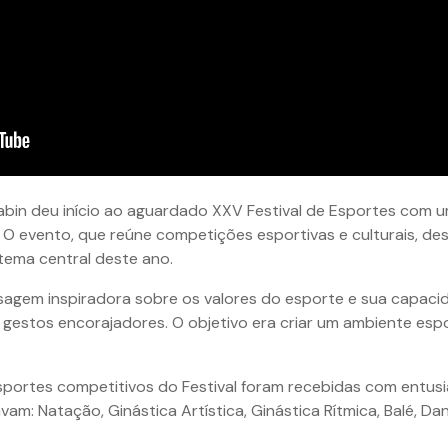
Sabin deu início ao aguardado XXV Festival de Esportes com 
O evento, que reúne competições esportivas e culturais, de
ema central deste ano.
agem inspiradora sobre os valores do esporte e sua capacid
e gestos encorajadores. O objetivo era criar um ambiente es
portes competitivos do Festival foram recebidas com entusi
m: Natação, Ginástica Artística, Ginástica Rítmica, Balé, Dan