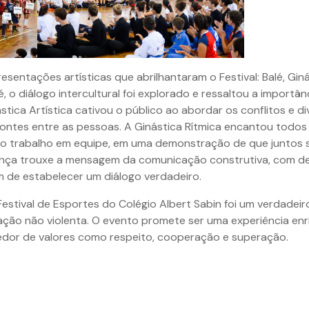
resentações artísticas que abrilhantaram o Festival: Balé, Giná
 o diálogo intercultural foi explorado e ressaltou a importân
stica Artística cativou o público ao abordar os conflitos e 
ontes entre as pessoas. A Ginástica Rítmica encantou tod
do trabalho em equipe, em uma demonstração de que juntos
Dança trouxe a mensagem da comunicação construtiva, com d
m de estabelecer um diálogo verdadeiro.
estival de Esportes do Colégio Albert Sabin foi um verdadei
cação não violenta. O evento promete ser uma experiência en
cedor de valores como respeito, cooperação e superação.