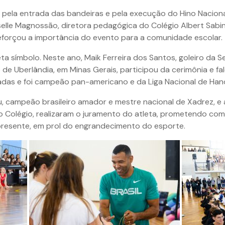
ela entrada das bandeiras e pela execução do Hino Nacional 
selle Magnossão, diretora pedagógica do Colégio Albert Sabin
 reforçou a importância do evento para a comunidade escolar.
ta símbolo. Neste ano, Maik Ferreira dos Santos, goleiro da S
 de Uberlândia, em Minas Gerais, participou da cerimônia e fa
íadas e foi campeão pan-americano e da Liga Nacional de Han
, campeão brasileiro amador e mestre nacional de Xadrez, e a
 Colégio, realizaram o juramento do atleta, prometendo comp
 presente, em prol do engrandecimento do esporte.